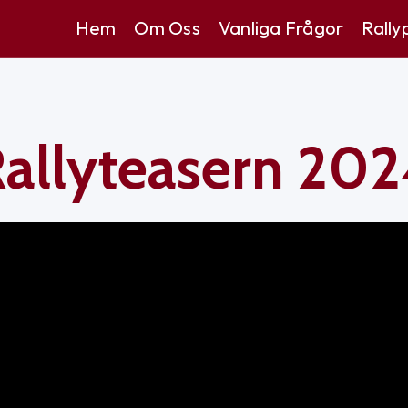
Hem
Om Oss
Vanliga Frågor
Rally
allyteasern 20