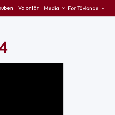
puben
Volontär
Media
För Tävlande
24